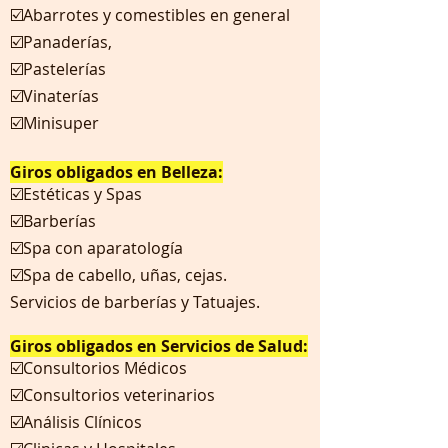
☑️Abarrotes y comestibles en general
☑️Panaderías,
☑️Pastelerías
☑️Vinaterías
☑️Minisuper
Giros obligados en Belleza:
☑️Estéticas y Spas
☑️Barberías
☑️Spa con aparatología
☑️Spa de cabello, uñas, cejas.
Servicios de barberías y Tatuajes.
Giros obligados en Servicios de Salud:
☑️Consultorios Médicos
☑️Consultorios veterinarios
☑️Análisis Clínicos