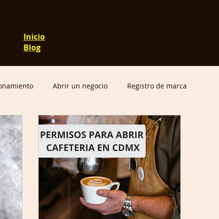
Inicio
Blog
ionamiento
Abrir un negocio
Registro de marca
e éxito
Protección Civil
Consulta SEDUVI
fepris
SIAPEM
siapem