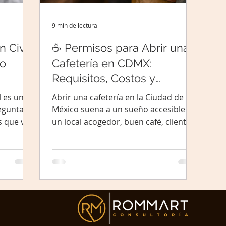
9 min de lectura
 Civil
☕ Permisos para Abrir una
lo
Cafetería en CDMX:
Requisitos, Costos y
Tiempos Reales
l es uno
Abrir una cafetería en la Ciudad de
eguntas
México suena a un sueño accesible:
 que van
un local acogedor, buen café, clientela
ad de
fiel. Y sí, es un negocio con enorme
, el que
potencial — especialmente en
 tu local
colonias como Roma, Condesa,
que
Coyoacán o Narvarte donde la cultura
 punto de
del café lleva años creciendo. Pero
 no todos
entre firmar el contrato del local y
smo
abrir la puerta con cortina arriba hay
Hay una
un paso que muchos emprendedores