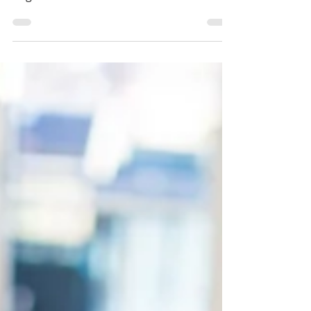
Permisos yCostos Reales
La Alcaldía Benito Juárez es, sin duda, una
de las zonas más codiciadas para abrir un
negocio en la Ciudad de México. Del Valle,
Narvarte, Portales, Independencia,
Mixcoac nombres que significan tráfico
constante, clientes con poder adquisitivo
y zonas comerciales consolidadas. 🏬 Si ya
tienes un local en Benito Juárez o estás
evaluando la zona, este artículo te explica
exactamente qué permisos necesitas,
cuánto cuestan y cuánto tardan en esta
alcaldía específica en 2026. Dir