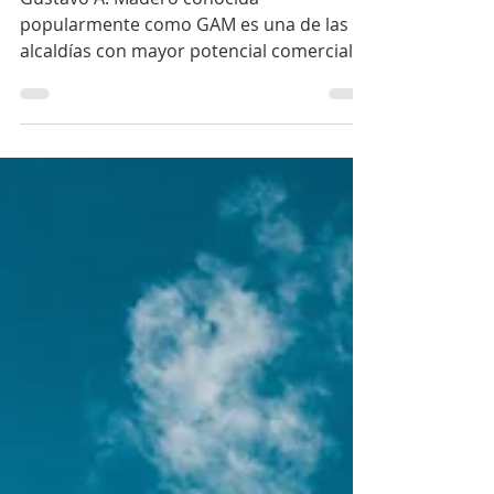
Permisos
Gustavo A. Madero conocida
popularmente como GAM es una de las
alcaldías con mayor potencial comercial
del norte de la Ciudad de México. Con más
de 1.1 millones de habitantes, zonas
comerciales consolidadas y una
conectividad excepcional, abrir un
negocio aquí puede ser una decisión muy
inteligente. 😉💰 🟡 Si ya tienes o estás
buscando un local en GAM, este artículo
te explica exactamente qué permisos
necesitas, cuánto cuestan en esta alcaldía
y cuál es el proceso correcto