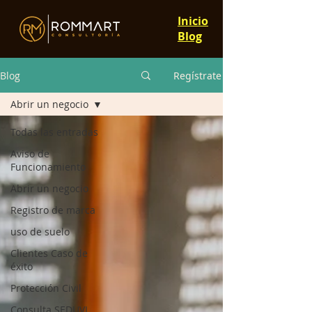
Inicio
Blog
Blog
Regístrate
Abrir un negocio
Todas las entradas
Aviso de
Funcionamiento
Abrir un negocio
Registro de marca
uso de suelo
Clientes Caso de
éxito
Protección Civil
Consulta SEDUVI