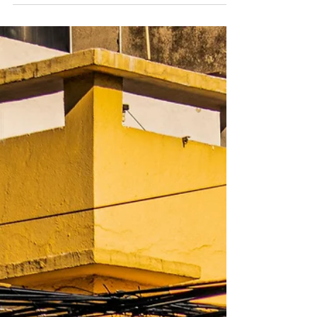
Caro
Si estás leyendo esto, probablemente
alguien te dijo que el trámite para abrir tu
negocio en la CDMX "es gratis, en el
SIAPEM" y que 'en 1 día te lo aprueban'. Y
técnicamente es parcialmente cierto,
aunque no es toda la realidad. 😌 Pero
hay cosas que nadie te dijo. Y esas cosas
son las que hacen que emprendedores
con buenos proyectos terminen con
multas de $35,000 pesos, con su negocio
clausurado o con meses de renta perdida
esperando regularizarse. En este artículo
te expl