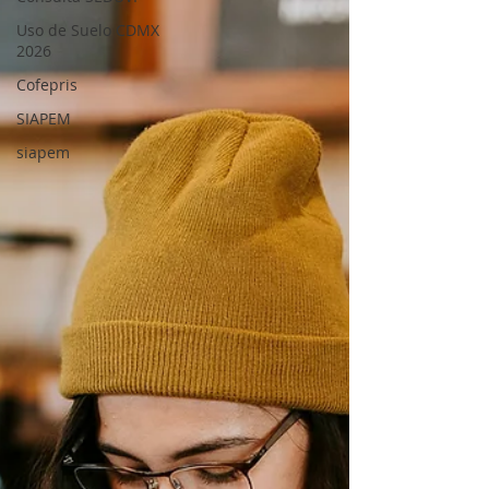
Uso de Suelo CDMX
2026
Cofepris
SIAPEM
siapem