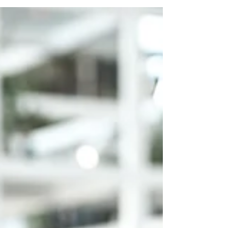
Permisos, Costos yTiempos
Reales
🎉Cómo Abrir un Negocio en Iztapalapa
CDMX 2026: Permisos, Costos y Tiempos
Reales 🎉 🏬Iztapalapa es la alcaldía más
poblada de la Ciudad de México con más
de 1.8 millones de habitantes. Eso
significa una cosa para los
emprendedores: mercado enorme,
demanda constante y oportunidades
reales para negocios de todos los giros. Si
ya tienes un local en Iztapalapa o estás a
punto de rentarlo, este artículo es para ti.
Aquí te explicamos exactamente qué
permisos necesitas, cuánto c