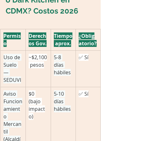
CDMX? Costos 2026
Permis
Derech
Tiempo
¿Oblig
o
os Gov.
 aprox.
atorio?
Uso de 
~$2,100
5-8 
✅ Sí
Suelo 
 pesos
días 
— 
hábiles
SEDUVI
Aviso 
$0 
5-10 
✅ Sí
Funcion
(bajo 
días 
amient
impact
hábiles
o 
o)
Mercan
til 
(Alcaldí