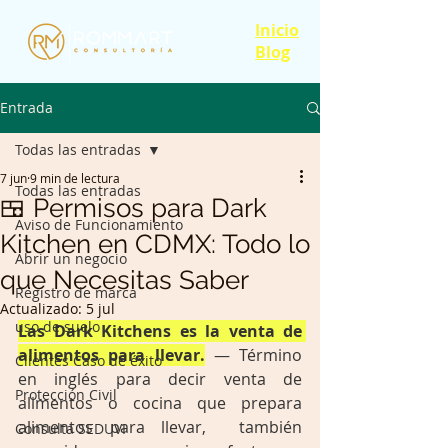
Inicio
Blog
Entrada
Todas las entradas
7 jun
9 min de lectura
Todas las entradas
🍱 Permisos para Dark
Aviso de Funcionamiento
Kitchen en CDMX: Todo lo
Abrir un negocio
que Necesitas Saber
Registro de marca
Actualizado:
5 jul
uso de suelo
Las Dark Kitchens es la venta de 
alimentos para llevar.
 — Término 
Clientes Caso de éxito
en inglés para decir venta de 
Protección Civil
alimentos o cocina que prepara 
alimentos para llevar,  también 
Consulta SEDUVI