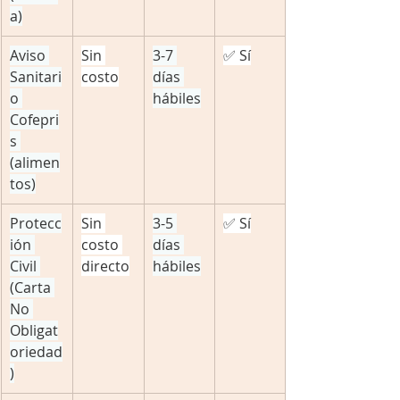
a)
Aviso 
Sin 
3-7 
✅ Sí
Sanitari
costo
días 
o 
hábiles
Cofepri
s 
(alimen
tos)
Protecc
Sin 
3-5 
✅ Sí
ión 
costo 
días 
Civil 
directo
hábiles
(Carta 
No 
Obligat
oriedad
)