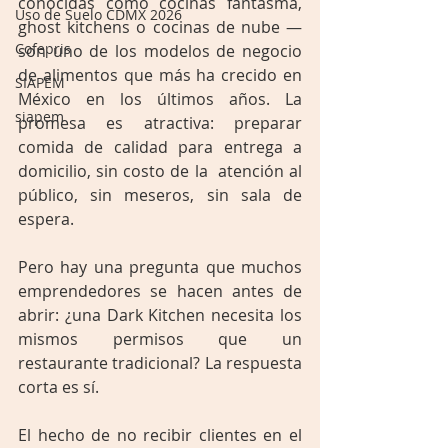
conocidas como cocinas fantasma, 
Uso de Suelo CDMX 2026
ghost kitchens o cocinas de nube — 
Cofepris
son uno de los modelos de negocio 
de alimentos que más ha crecido en 
SIAPEM
México en los últimos años. La 
siapem
promesa es atractiva: preparar 
comida de calidad para entrega a 
domicilio, sin costo de la  atención al 
público, sin meseros, sin sala de 
espera.
Pero hay una pregunta que muchos 
emprendedores se hacen antes de 
abrir: ¿una Dark Kitchen necesita los 
mismos permisos que un 
restaurante tradicional? La respuesta 
corta es sí. 
El hecho de no recibir clientes en el 